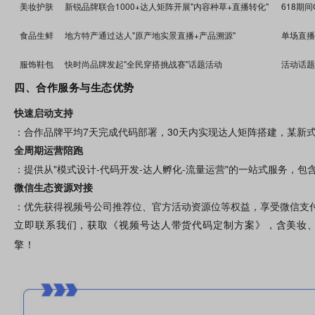
美妆护肤
新锐品牌联合1000+达人矩阵开展"内容种草+直播转化"
618期
食品生鲜
地方特产通过达人"原产地实景直播+产品溯源"
单场直播
服饰鞋包
快时尚品牌发起"全民穿搭挑战赛"话题活动
活动话题
四、合作服务与生态优势
快速启动支持
：合作品牌平均7天完成
代码
部署，30天内实现达人矩阵搭建，某新式
全周期运营陪跑
：提供从"模式设计-
代码
开发-达人孵化-流量运营"的一站式服务，包
微信生态资源对接
：优先获得视频号
公司
推荐位、官方活动资源位等权益，享受微信支
代码
立即联系我们，获取《视频号达人带货
定制方案》，含美妆
擎！