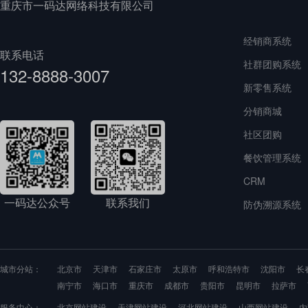
重庆市一码达网络科技有限公司
经销商系统
联系电话
社群团购系统
132-8888-3007
新零售系统
分销商城
社区团购
餐饮管理系统
CRM
一码达公众号
联系我们
防伪溯源系统
城市分站：
北京市
天津市
石家庄市
太原市
呼和浩特市
沈阳市
长
南宁市
海口市
重庆市
成都市
贵阳市
昆明市
拉萨市
服务中心：
北京网站建设
天津网站建设
河北网站建设
山西网站建设
内