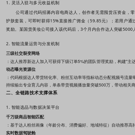
1. 灵活入驻与多元收益机制
公司
代码
通过
招募内容电商达人，创作者无需囤货压资金，零
护肤套装，可即时获得15%直接推广佣金（59.85元）；若用户
公司
代码
奖励。某国货美妆
接入该
后，3个月内合作达人突破5000人
2. 智能流量运营与分发机制
三级社交裂变网络
：达人推荐新达人加入可获得下级订单5%的团队管理奖励，构建"主达
动态曝光资源位
：
代码
根据达人带货转化率、粉丝互动率等指标动态分配视频号流量曝
持续输出专业育儿内容，单条带货视频播放量突破500万，带动相关商
二、全链路技术支撑体系
1. 智能选品与数据决策平台
千万级商品智能匹配
：基于达人粉丝画像（年龄分布、消费偏好、地域特征）自动推荐高转
实时数据驾驶舱