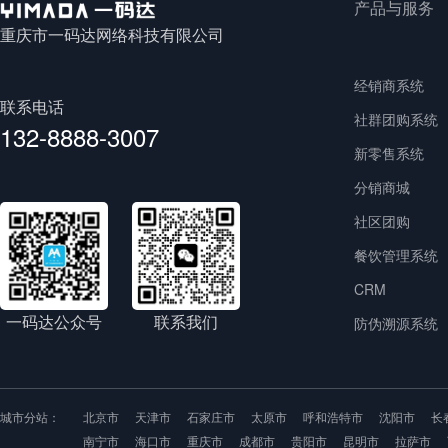
产品与服务
重庆市一码达网络科技有限公司
经销商系统
联系电话
社群团购系统
132-8888-3007
新零售系统
分销商城
社区团购
餐饮管理系统
CRM
一码达公众号
联系我们
防伪溯源系统
城市分站：
北京市
天津市
石家庄市
太原市
呼和浩特市
沈阳市
长
南宁市
海口市
重庆市
成都市
贵阳市
昆明市
拉萨市