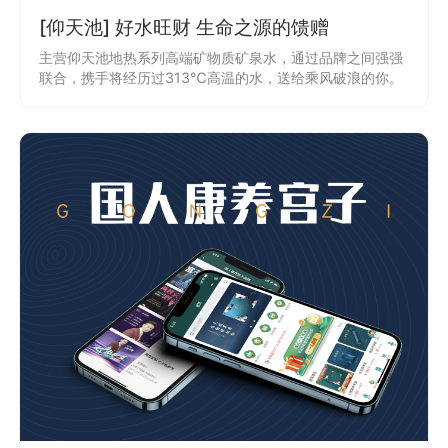
[仰天池] 好水旺财 生命之源的馈赠
主营仰天池地热系列高端矿物质矿泉水，通过品牌之间强强
联合，携手将经历过313℃高温的水，送给乘风破浪的你。