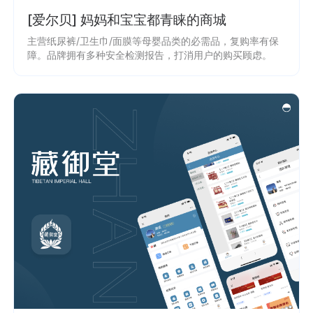
[爱尔贝] 妈妈和宝宝都青睐的商城
主营纸尿裤/卫生巾/面膜等母婴品类的必需品，复购率有保
障。品牌拥有多种安全检测报告，打消用户的购买顾虑。