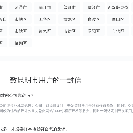
市
昭通市
丽江市
普洱市
临沧市
西双版纳傣
族自治州
族自
市辖区
五华区
盘龙区
官渡区
西山区
州
区
市辖区
红塔区
市辖区
昭阳区
市辖区
区
临翔区
致昆明市用户的一封信
外地建站公司靠谱吗？
公司还是外地网站设计公司，对提供设计、开发等服务几乎没有任何差别。同时让您
国较为优秀的设计公司为您做网站/app/小程序开发等服务。同时一码达定制开发项目
很多，未必选择本地就符合您的要求。