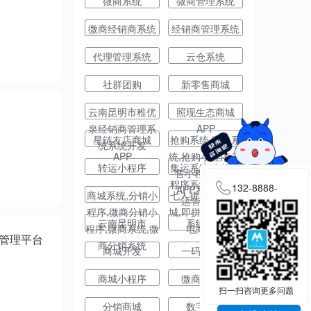
微商系统
微商管理系统
微商经销商系统
经销商管理系统
代理管理系统
云仓系统
社群团购
新零售商城
云南昆明市稚优
照现生态商城
泉经销商管理系
APP
星链友店商城
抢购系统,寄售系
统系统开发
APP
统,抢购小程序,寄
转运小程序
集运系统,集运小
售小程序,寄售
程序系统,转运集
132-8888-
APP,抢购APP
商城系统,分销小
七人拼团,即拼商
运管理软件
3007
程序,微商分销小
城,即拼模式,社交
云南昆明市
系统开发
程序,微商系统,微
电商平台
管理平台
商分销系统
商城开发
一码达科技
商城小程序
微商小程序
扫一扫咨询更多问题
分销商城
数字云旅