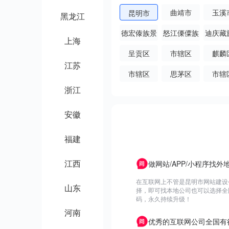
曲靖市
玉溪
昆明市
黑龙江
德宏傣族景
怒江傈僳族
迪庆藏
上海
颇族自治州
自治州
治
呈贡区
市辖区
麒麟
江苏
市辖区
思茅区
市辖
浙江
安徽
福建
江西
做网站/APP/小程序找
在互联网上不管是昆明市网站建设
山东
择，即可找本地公司也可以选择全
码，永久持续升级！
河南
优秀的互联网公司全国有