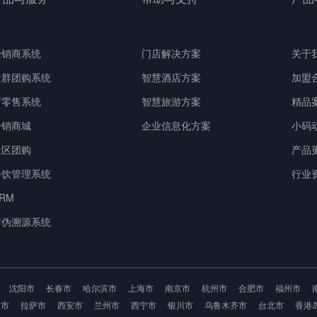
经销商系统
门店解决方案
关于
社群团购系统
智慧酒店方案
加盟
新零售系统
智慧旅游方案
精品
分销商城
企业信息化方案
小码
社区团购
产品
餐饮管理系统
行业
RM
防伪溯源系统
沈阳市
长春市
哈尔滨市
上海市
南京市
杭州市
合肥市
福州市
明市
拉萨市
西安市
兰州市
西宁市
银川市
乌鲁木齐市
台北市
香港