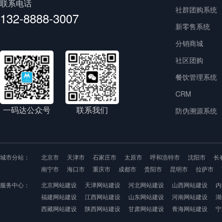
联系电话
社群团购系统
132-8888-3007
新零售系统
分销商城
社区团购
餐饮管理系统
CRM
一码达公众号
联系我们
防伪溯源系统
城市分站：
北京市
天津市
石家庄市
太原市
呼和浩特市
沈阳市
长
南宁市
海口市
重庆市
成都市
贵阳市
昆明市
拉萨市
服务中心：
北京网站建设
天津网站建设
河北网站建设
山西网站建设
内
福建网站建设
江西网站建设
山东网站建设
河南网站建设
湖
西藏网站建设
陕西网站建设
甘肃网站建设
青海网站建设
宁