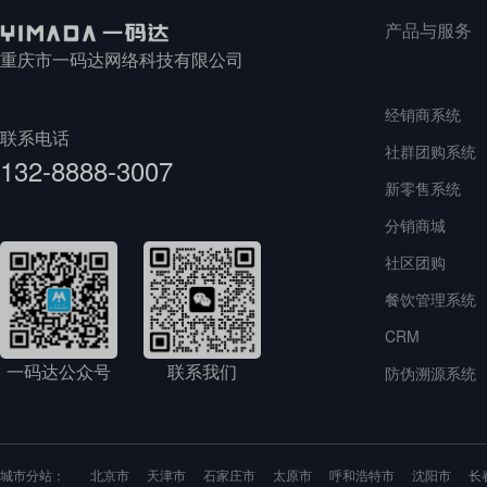
产品与服务
重庆市一码达网络科技有限公司
经销商系统
联系电话
社群团购系统
132-8888-3007
新零售系统
分销商城
社区团购
餐饮管理系统
CRM
一码达公众号
联系我们
防伪溯源系统
城市分站：
北京市
天津市
石家庄市
太原市
呼和浩特市
沈阳市
长