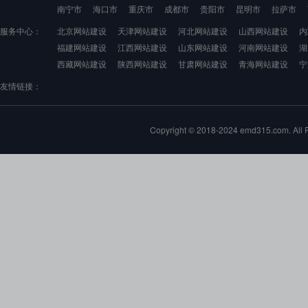
南宁市
海口市
重庆市
成都市
贵阳市
昆明市
拉萨市
服务中心：
北京网站建设
天津网站建设
河北网站建设
山西网站建设
内
福建网站建设
江西网站建设
山东网站建设
河南网站建设
湖
西藏网站建设
陕西网站建设
甘肃网站建设
青海网站建设
宁
友情链接：
Copyright © 2018-2024 emd315.com. 