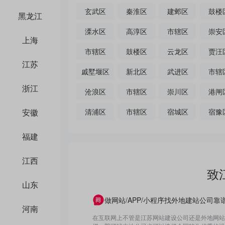
玄武区
秦淮区
建邺区
鼓楼
黑龙江
溧水区
高淳区
市辖区
崇安
上海
市辖区
鼓楼区
云龙区
贾汪
江苏
戚墅堰区
新北区
武进区
市辖
浙江
沧浪区
市辖区
崇川区
港闸
安徽
清浦区
市辖区
宿城区
宿豫
福建
江西
致
山东
做网站/APP/小程序找外地建站公司靠
河南
在互联网上不管是江苏网站建设公司还是外地网站