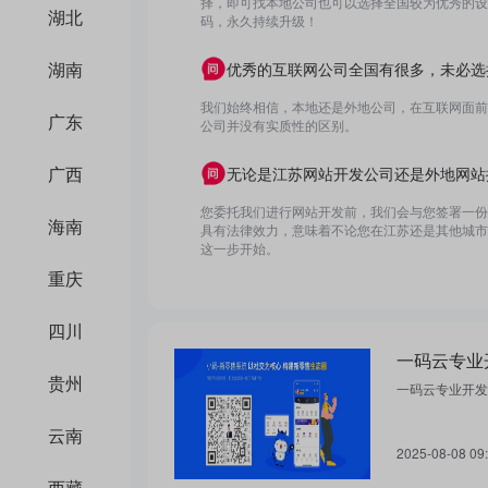
择，即可找本地公司也可以选择全国较为优秀的设计
湖北
码，永久持续升级！
湖南
优秀的互联网公司全国有很多，未必选
我们始终相信，本地还是外地公司，在互联网面前
广东
公司并没有实质性的区别。
广西
无论是江苏网站开发公司还是外地网站
您委托我们进行网站开发前，我们会与您签署一份
海南
具有法律效力，意味着不论您在江苏还是其他城市
这一步开始。
重庆
四川
贵州
一码云专业开发
云南
2025-08-08 09
西藏