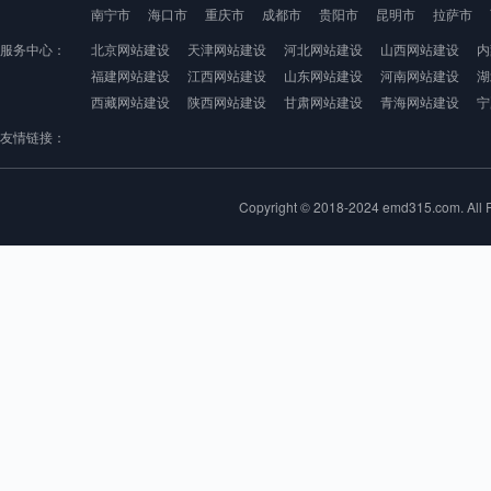
南宁市
海口市
重庆市
成都市
贵阳市
昆明市
拉萨市
服务中心：
北京网站建设
天津网站建设
河北网站建设
山西网站建设
内
福建网站建设
江西网站建设
山东网站建设
河南网站建设
湖
西藏网站建设
陕西网站建设
甘肃网站建设
青海网站建设
宁
友情链接：
Copyright © 2018-2024 emd315.com. 