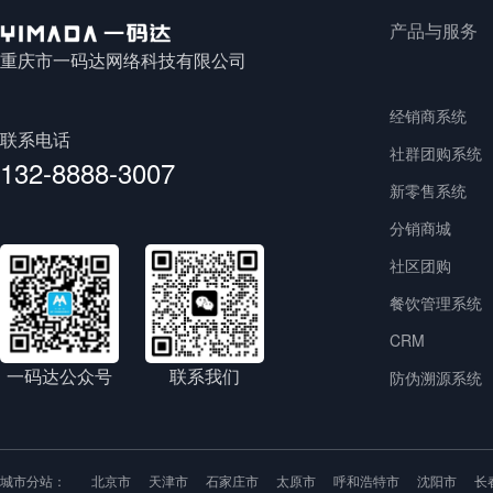
产品与服务
重庆市一码达网络科技有限公司
经销商系统
联系电话
社群团购系统
132-8888-3007
新零售系统
分销商城
社区团购
餐饮管理系统
CRM
一码达公众号
联系我们
防伪溯源系统
城市分站：
北京市
天津市
石家庄市
太原市
呼和浩特市
沈阳市
长