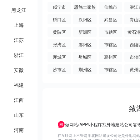
咸宁市
恩施土家族
仙桃市
潜江
黑龙江
苗族自治州
硚口区
汉阳区
武昌区
青山
上海
黄陂区
新洲区
市辖区
黄石
江苏
张湾区
郧阳区
市辖区
西陵
浙江
襄城区
樊城区
襄州区
市辖
安徽
沙市区
荆州区
市辖区
黄州
福建
江西
致
山东
做网站/APP/小程序找外地建站公司靠
河南
在互联网上不管是湖北网站建设公司还是外地网站