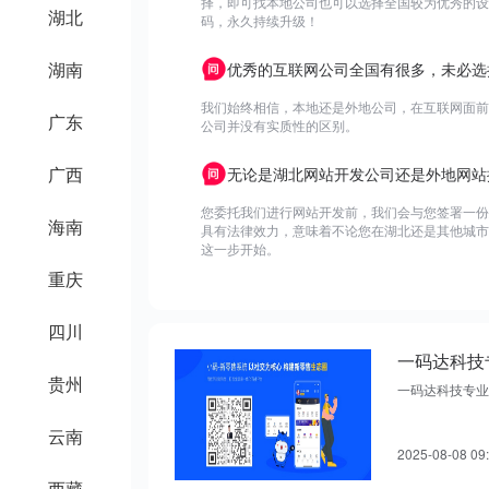
择，即可找本地公司也可以选择全国较为优秀的设计
湖北
码，永久持续升级！
湖南
优秀的互联网公司全国有很多，未必选
我们始终相信，本地还是外地公司，在互联网面前
广东
公司并没有实质性的区别。
广西
无论是湖北网站开发公司还是外地网站
您委托我们进行网站开发前，我们会与您签署一份
海南
具有法律效力，意味着不论您在湖北还是其他城市
这一步开始。
重庆
四川
贵州
一码达科技专业
云南
2025-08-08 09
西藏