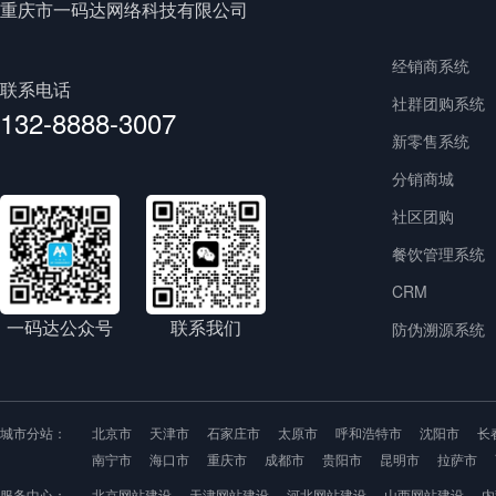
重庆市一码达网络科技有限公司
经销商系统
联系电话
社群团购系统
132-8888-3007
新零售系统
分销商城
社区团购
餐饮管理系统
CRM
一码达公众号
联系我们
防伪溯源系统
城市分站：
北京市
天津市
石家庄市
太原市
呼和浩特市
沈阳市
长
南宁市
海口市
重庆市
成都市
贵阳市
昆明市
拉萨市
服务中心：
北京网站建设
天津网站建设
河北网站建设
山西网站建设
内