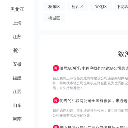
桥东区
桥西区
宣化区
下花
黑龙江
桃城区
上海
江苏
浙江
致
安徽
做网站/APP/小程序找外地建站公司靠
福建
在互联网上不管是河北网站建设公司还是外地网站
择，即可找本地公司也可以选择全国较为优秀的设计
码，永久持续升级！
江西
优秀的互联网公司全国有很多，未必选
山东
我们始终相信，本地还是外地公司，在互联网面前
公司并没有实质性的区别。
河南
无论是河北网站开发公司还是外地网站