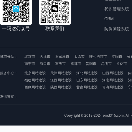
餐饮管理系统
CRM
一码达公众号
联系我们
防伪溯源系统
城市分站：
北京市
天津市
石家庄市
太原市
呼和浩特市
沈阳市
长
南宁市
海口市
重庆市
成都市
贵阳市
昆明市
拉萨市
服务中心：
北京网站建设
天津网站建设
河北网站建设
山西网站建设
内
福建网站建设
江西网站建设
山东网站建设
河南网站建设
湖
西藏网站建设
陕西网站建设
甘肃网站建设
青海网站建设
宁
友情链接：
Copyright © 2018-2024 emd315.com. 