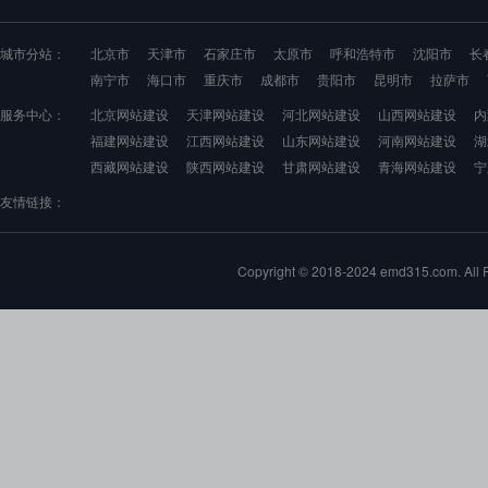
城市分站：
北京市
天津市
石家庄市
太原市
呼和浩特市
沈阳市
长
南宁市
海口市
重庆市
成都市
贵阳市
昆明市
拉萨市
服务中心：
北京网站建设
天津网站建设
河北网站建设
山西网站建设
内
福建网站建设
江西网站建设
山东网站建设
河南网站建设
湖
西藏网站建设
陕西网站建设
甘肃网站建设
青海网站建设
宁
友情链接：
Copyright © 2018-2024 emd315.com. 