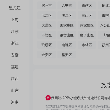
宿州市
六安市
市辖区
瑶海
黑龙江
弋江区
鸠江区
三山区
市辖
上海
大通区
田家庵区
谢家集区
八公
江苏
市辖区
铜官山区
狮子山区
郊
浙江
琅琊区
南谯区
市辖区
颍州
安徽
金安区
裕安区
福建
江西
致
山东
做网站/APP/小程序找外地建站公司靠
河南
在互联网上不管是安徽网站建设公司还是外地网站