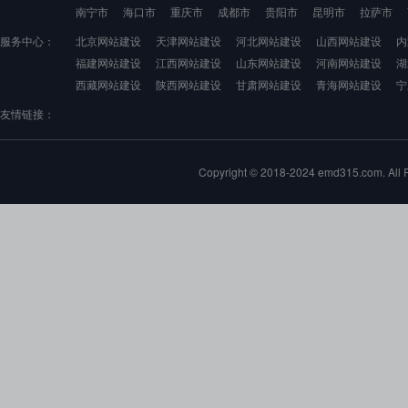
南宁市
海口市
重庆市
成都市
贵阳市
昆明市
拉萨市
服务中心：
北京网站建设
天津网站建设
河北网站建设
山西网站建设
内
福建网站建设
江西网站建设
山东网站建设
河南网站建设
湖
西藏网站建设
陕西网站建设
甘肃网站建设
青海网站建设
宁
友情链接：
Copyright © 2018-2024 emd315.com. 