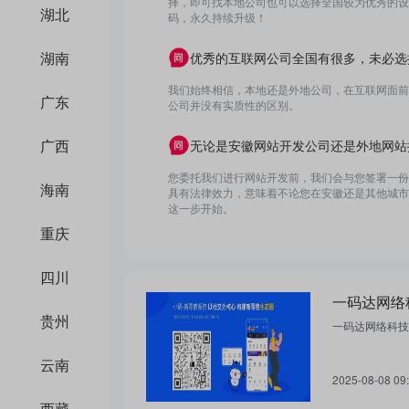
择，即可找本地公司也可以选择全国较为优秀的设计
湖北
码，永久持续升级！
湖南
优秀的互联网公司全国有很多，未必选
我们始终相信，本地还是外地公司，在互联网面前
广东
公司并没有实质性的区别。
广西
无论是安徽网站开发公司还是外地网站
您委托我们进行网站开发前，我们会与您签署一份
海南
具有法律效力，意味着不论您在安徽还是其他城市
这一步开始。
重庆
四川
贵州
一码达网络科技
云南
2025-08-08 09
西藏