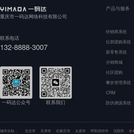
产品与服务
重庆市一码达网络科技有限公司
经销商系统
联系电话
社群团购系统
132-8888-3007
新零售系统
分销商城
社区团购
餐饮管理系统
CRM
一码达公众号
联系我们
防伪溯源系统
城市分站：
北京市
天津市
石家庄市
太原市
呼和浩特市
沈阳市
长